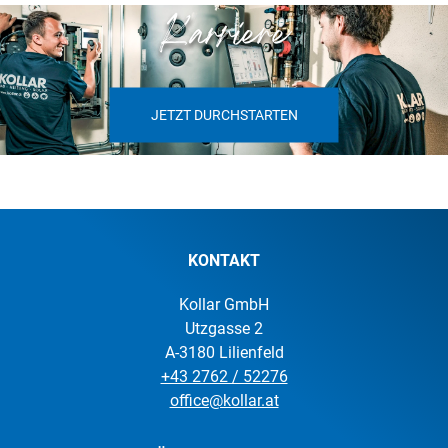
Karriere
JETZT DURCHSTARTEN
KONTAKT
Kollar GmbH
Utzgasse 2
A-3180 Lilienfeld
+43 2762 / 52276
office@kollar.at