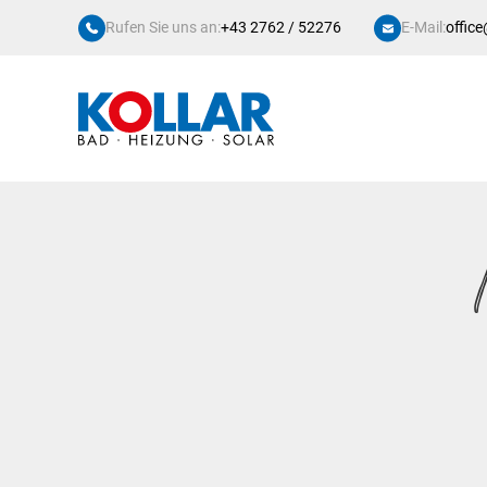
Rufen Sie uns an:
+43 2762 / 52276
E-Mail:
office